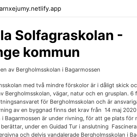
arnxejumy.netlify.app
la Solfagraskolan -
nge kommun
gen av Bergholmsskolan i Bagarmossen
skolan med två mindre förskolor är i dåligt skick och
v Bergholmsskolan, vägar, natur och en grusplan. 6
ltningsansvaret för Bergholmsskolan och är ansvariga 
ning av en byggnad finns det krav från 14 maj 202
i Bagarmossen är under rivning, för att ge plats för 
 berättar, under en Guidad Tur i anslutning Fasciner
övergivna och delvis vandalerade Bergholmsskolan i 