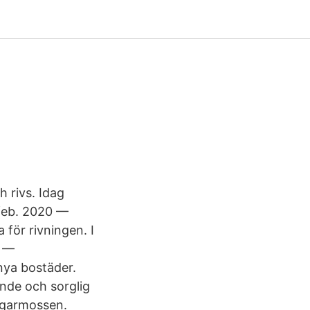
 rivs. Idag
 feb. 2020 —
för rivningen. I
0 —
nya bostäder.
ande och sorglig
Bagarmossen.