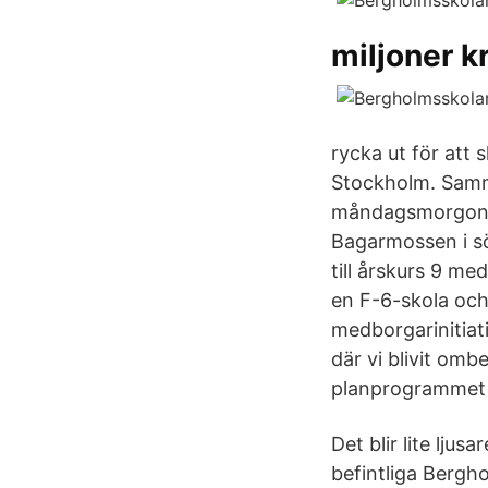
miljoner kr
rycka ut för att
Stockholm. Samm
måndagsmorgonen 
Bagarmossen i sö
till årskurs 9 m
en F-6-skola och 
medborgarinitiat
där vi blivit om
planprogrammet
Det blir lite ljus
befintliga Bergho