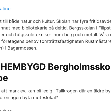
atiner
 till både natur och kultur. Skolan har fyra fritidsavd
nnat med bibliotekarie på deltid. Bergsskolan i Filipst
er och högskoletekniker inom berg och metall. Våra u
ll företagens behov tomträttsfastigheten Rustmästar
n) i Bagarmossen.
 HEMBYGD Bergholmssko
be
att mark ev. kan bli ledig i Tallkrogen där en äldre b
föreningen byta möteslokal?