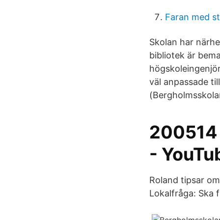
Faran med st
Skolan har närhet
bibliotek är bema
högskoleingenjör
väl anpassade ti
(Bergholmsskola
200514
- YouTu
Roland tipsar om 
Lokalfråga: Ska 