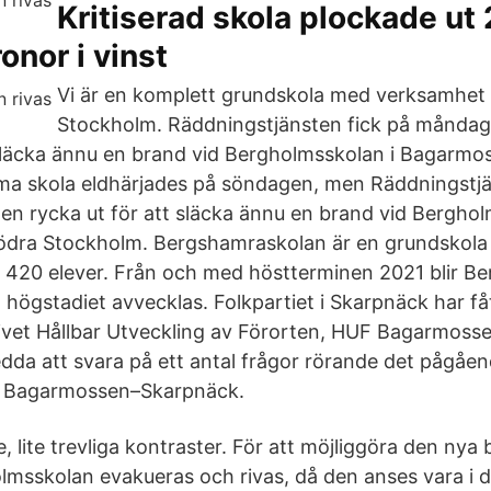
Kritiserad skola plockade ut
onor i vinst
Vi är en komplett grundskola med verksamhet
Stockholm. Räddningstjänsten fick på månd
 släcka ännu en brand vid Bergholmsskolan i Bagarmos
a skola eldhärjades på söndagen, men Räddningstjä
rycka ut för att släcka ännu en brand vid Berghol
dra Stockholm. Bergshamraskolan är en grundskola f
ed 420 elever. Från och med höstterminen 2021 blir 
högstadiet avvecklas. Folkpartiet i Skarpnäck har fåt
ivet Hållbar Utveckling av Förorten, HUF Bagarmoss
bedda att svara på ett antal frågor rörande det pågåe
 Bagarmossen–Skarpnäck.
are, lite trevliga kontraster. För att möjliggöra den ny
lmsskolan evakueras och rivas, då den anses vara i då