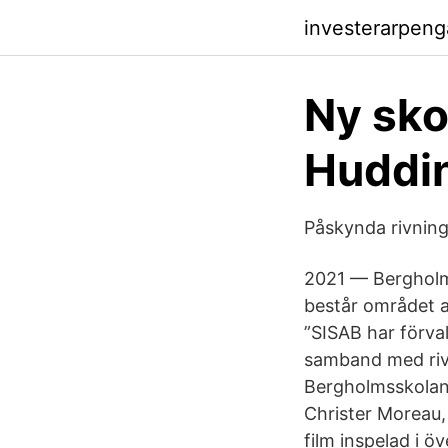
investerarpeng
Ny sko
Huddi
Påskynda rivnin
2021 — Bergholms
består området a
”SISAB har förva
samband med riv
Bergholmsskolan 
Christer Moreau,
film inspelad i 