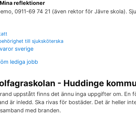
ina reflektioner
emo, 0911-69 74 21 (även rektor för Jävre skola). S
katt
hörighet till sjuksköterska
varor sverige
röm lediga jobb
Solfagraskolan - Huddinge komm
and uppstått finns det ännu inga uppgifter om. En 
nd är inledd. Ska rivas för bostäder. Det är heller i
i samband med branden.