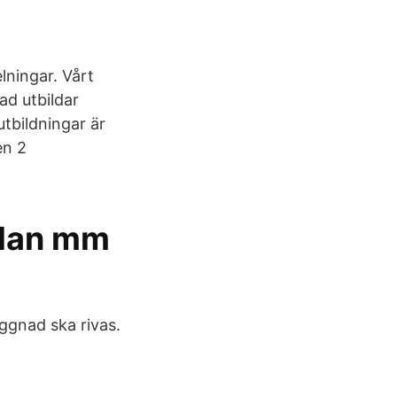
elningar. Vårt
ad utbildar
tbildningar är
en 2
lan mm
yggnad ska rivas.