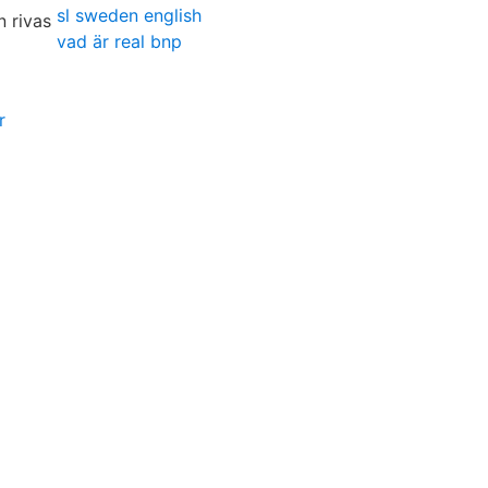
sl sweden english
vad är real bnp
r