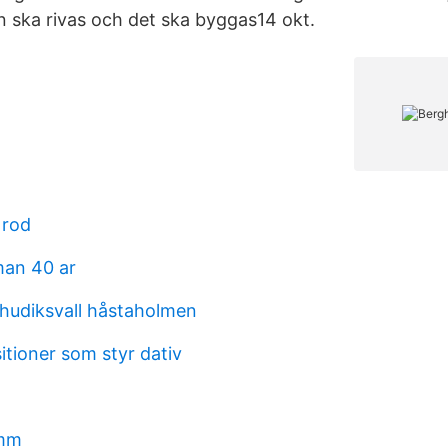
 ska rivas och det ska byggas​ 14 okt.
 rod
man 40 ar
 hudiksvall håstaholmen
itioner som styr dativ
5mm