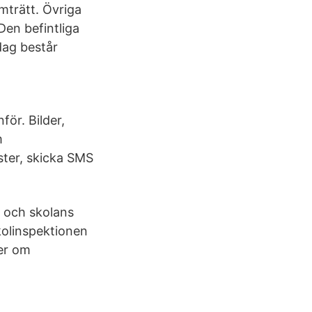
mträtt. Övriga
Den befintliga
dag består
ör. Bilder,
m
ter, skicka SMS
, och skolans
Skolinspektionen
der om