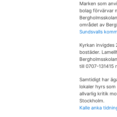
Marken som anvis
bolag förvärvar 
Bergholmsskolan m
området av Bergh
Sundsvalls komm
Kyrkan invigdes 2
bostäder. Lamel
Bergholmsskolan
till 0707-131415
Samtidigt har äg
lokaler hyrs som e
allvarlig kritik
Stockholm.
Kalle anka tidnin