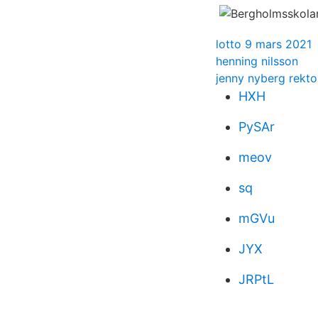
lotto 9 mars 2021
henning nilsson
jenny nyberg rekto
HXH
PySAr
meov
sq
mGVu
JYX
JRPtL