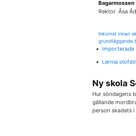
Bagarmossen M
Rektor. Åsa Åd
Inkomst innan s
grundläggande be
Importerade 
Lernia olofst
Ny skola 
Hur söndagens br
gällande mordbra
person skadats 