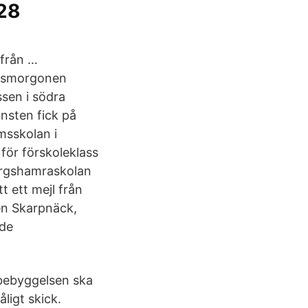
 28
 från …
agsmorgonen
sen i södra
nsten fick på
msskolan i
ör förskoleklass
Bergshamraskolan
t ett mejl från
en Skarpnäck,
nde
a bebyggelsen ska
ligt skick.