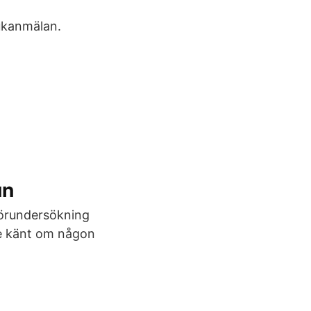
jukanmälan.
un
förundersökning
nte känt om någon