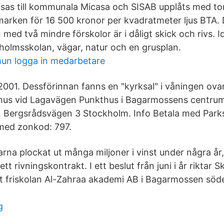
as till kommunala Micasa och SISAB upplåts med to
marken för 16 500 kronor per kvadratmeter ljus BTA. 
ed två mindre förskolor är i dåligt skick och rivs. I
olmsskolan, vägar, natur och en grusplan.
un logga in medarbetare
001. Dessförinnan fanns en "kyrksal" i våningen ovanf
lhus vid Lagavägen Punkthus i Bagarmossens centru
 Bergsrådsvägen 3 Stockholm. Info Betala med Parks
 med zonkod: 797.
arna plockat ut många miljoner i vinst under några år
tt rivningskontrakt. I ett beslut från juni i år riktar 
 mot friskolan Al-Zahraa akademi AB i Bagarmossen sö
g